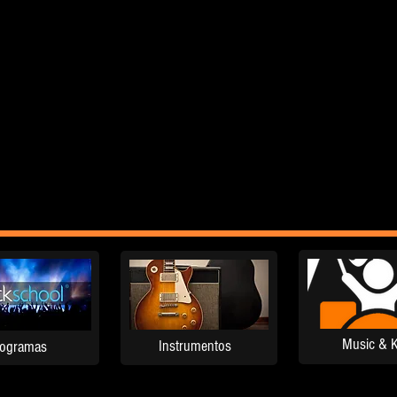
Music & K
Instrumentos
rogramas