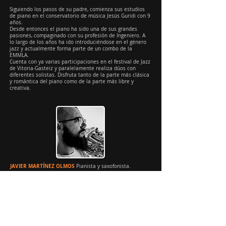
Siguiendo los pasos de su padre, comienza sus estudios
de piano en el conservatorio de música Jesús Guridi con 9
años.
Desde entonces el piano ha sido una de sus grandes
pasiones, compaginado con su profesión de Ingeniero. A
lo largo de los años ha ido introduciéndose en el género
jazz y actualmente forma parte de un combo de la
EMMLA.
Cuenta con ya varias participaciones en el festival de Jazz
de Vitoria-Gasteiz y paralelamente realiza dúos con
diferentes solistas. Disfruta tanto de la parte más clásica
y romántica del piano como de la parte más libre y
creativa.
JAVIER MARTÍNEZ OLMOS
Pianista y saxofonista.
Músico y compositor nacido en Valencia con una gran
pasión por el jazz. Comenzó su formación en su
ciudad natal, donde estudió el Grado Profesional de
música, y más adelante se especializó en Jazz en el
Conservatorio Superior de Navarra.
Para seguir ampliando sus conocimientos, realizó un