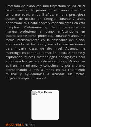
P
rofesora de piano con una trayectoria sólida en el
campo musical. Mi pasión por el piano comenzó a
temprana edad, a los 8 años, en una prestigiosa
escuela de música en Georgia. Durante 7 años,
perfeccioné mis habilidades y conocimientos en esta
disciplina. Posteriormente, decidí dedicarme de
manera profesional al piano, enfocándome en
especializarme como profesora. Durante 4 años, me
formé intensivamente en la enseñanza del piano,
adquiriendo las técnicas y metodologías necesarias
para impartir clases de alto nivel. Además, me
mantengo en continua formación, actualizándome y
explorando nuevas metodologías pedagógicas para
enriquecer la experiencia de mis alumnos. Mi objetivo
es transmitir mi amor y conocimiento por el piano,
acompañando a mis alumnos en su crecimiento
musical y ayudándoles a alcanzar sus metas.
https://clasespianofikria.es/
IÑIGO PEREA
Pianista.