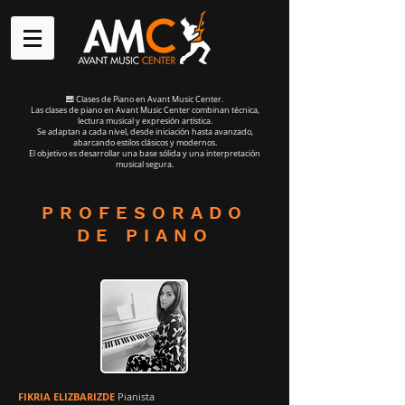
🎹 Clases de Piano en Avant Music Center.
Las clases de piano en Avant Music Center combinan técnica,
lectura musical y expresión artística.
Se adaptan a cada nivel, desde iniciación hasta avanzado,
abarcando estilos clásicos y modernos.
El objetivo es desarrollar una base sólida y una interpretación
musical segura.
PROFESORADO
DE PIANO
FIKRIA ELIZBARIZDE
Pianista